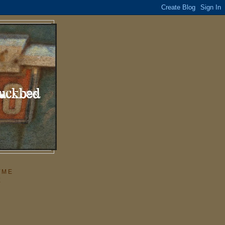
YME
E