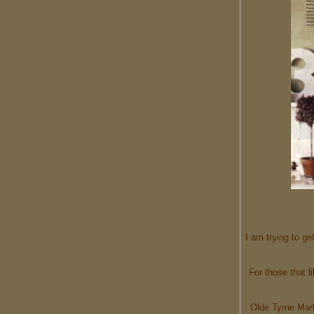
I am trying to g
For those that l
Olde Tyme Mark