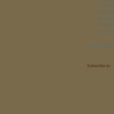
mua vé m
Những bã
Mua thêm
Bezy Bl
SEPTE
Post a Comme
Subscribe to:
P