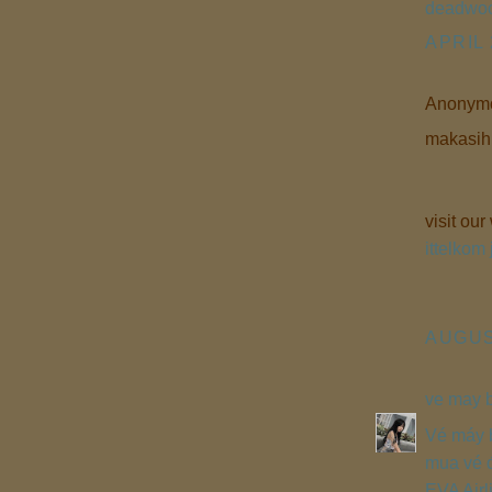
deadwoo
APRIL 
Anonymo
makasih 
visit our
ittelkom 
AUGUST
ve may b
Vé máy b
mua vé 
EVA Air