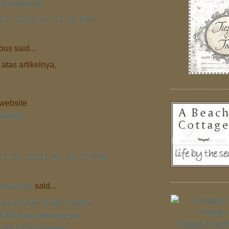
d-rapid-city
27, 2021 AT 11:11 PM
us said...
atas artikelnya,
 website
jakarta
 25, 2021 AT 10:37 PM
ay gia re
said...
ay EVA Air đi Mỹ 2 chiều
đi Mỹ hạng thương gia
lines HCM Vietnam