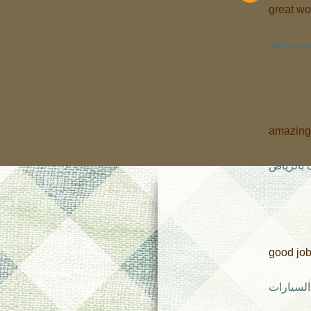
great wo
م مواقع
amazing
بالرياض
good jo
السيارات