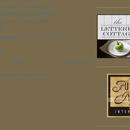
áy bay China đi Mỹ giá rẻ
i biển quyến rủ ở Florida
 hành lý Pacific Airlines
og
MBER 22, 2021 AT 7:56 PM
nt
Home
Older Post
ost Comments (Atom)