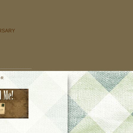
ERSARY
OR