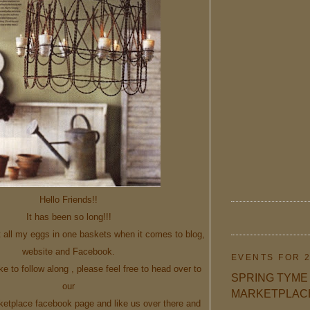
Hello Friends!!
It has been so long!!!
et all my eggs in one baskets when it comes to blog,
website and Facebook.
EVENTS FOR 
ike to follow along , please feel free to head over to
SPRING TYME a
our
MARKETPLAC
etplace facebook page and like us over there and