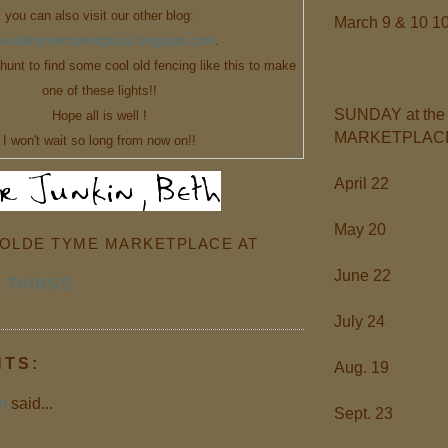
you can also visit our other blog:
March 9 & 10 1
.oldetymemarketplace.blogspot.com
.
hunt to find some cool old fencing like this to make
one of these lights!!
SUNDAY at the
Hope all is well !
MARKETPLAC
I won't wait so long from now on!!
April 22
May 20
OLDE TYME MARKETPLACE
AT
June 22
V THINGS
July 24
NTS:
Aug. 19
n
said...
Sept. 23