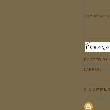
www
I am also on the 
POSTED BY
6:08 AM
LABELS:
FA
5 COMME
Unknow