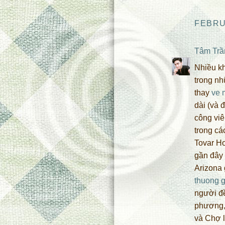
FEBRUA
Tâm Trầ
Nhiều kh
trong nh
thay
ve 
dài (và 
công vi
trong cá
Tovar Ho
gần đây 
Arizona 
thuong g
người đề
phương,
và Chợ l