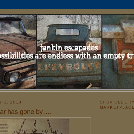
Y 1, 2013
SHOP OLDE T
MARKETPLAC
r has gone by.....