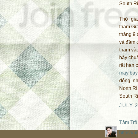
South Ri
Thời gia
thăm Gra
tháng 9 
và đám đ
thăm vào
hãy chuẩ
rất hạn 
may bay
đông, n
North Ri
South R
JULY 2
Tâm Trầ
https://