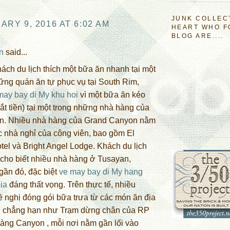
JUNK COLLEC
RY 9, 2016 AT 6:02 AM
HEART WHO F
BLOG ARE....
n
said...
ách du lịch thích một bữa ăn nhanh tại một
ững quán ăn tự phục vụ tại South Rim,
may bay di My khu hoi
vì một bữa ăn kéo
đắt tiền) tại một trong những nhà hàng của
ên. Nhiều nhà hàng của Grand Canyon nằm
c nhà nghỉ của công viên, bao gồm El
tel và Bright Angel Lodge. Khách du lịch
cho biết nhiều nhà hàng ở Tusayan,
gần đó, đặc biệt
ve may bay di My hang
ia
đáng thất vọng. Trên thực tế, nhiều
 nghị đóng gói bữa trưa từ các món ăn địa
 chẳng hạn như Trạm dừng chân của RP
àng Canyon , mỗi nơi nằm gần lối vào