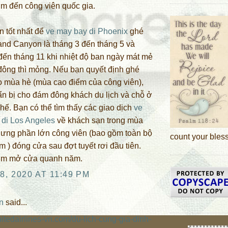
m đến công viên quốc gia.
n tốt nhất để
ve may bay di Phoenix
ghé
nd Canyon là tháng 3 đến tháng 5 và
đến tháng 11 khi nhiệt độ ban ngày mát mẻ
ông thì mỏng. Nếu bạn quyết định ghé
 mùa hè (mùa cao điểm của công viên),
n bị cho đám đông khách du lịch và chỗ ở
chế. Bạn có thể tìm thấy các giao dịch
ve
 di Los Angeles
về khách sạn trong mùa
hưng phần lớn công viên (bao gồm toàn bộ
count your blessi
m ) đóng cửa sau đợt tuyết rơi đầu tiên.
im mở cửa quanh năm.
8, 2020 AT 11:49 PM
n
said...
unitedairlines-vn.com/du-lich-cung-gia-dinh-